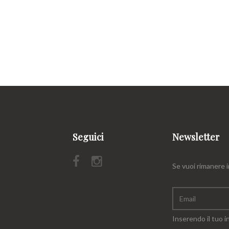
Seguici
Newsletter
Se vuoi rimanere 
Inserendo il tuo in