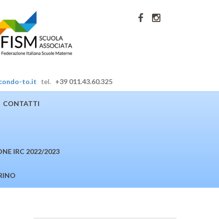
condo-to.it
tel.
+39 011.43.60.325
CONTATTI
E IRC 2022/2023
RINO