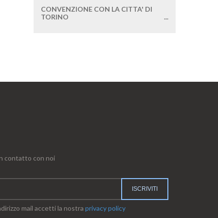
CONVENZIONE CON LA CITTA' DI
TORINO
...
in contatto con noi
dirizzo mail accetti la nostra
privacy policy