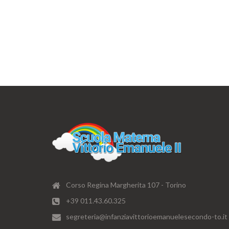
Corso Regina Margherita 107 - Torino
+39 011.43.60.325
segreteria@infanziavittorioemanuelesecondo-to.it