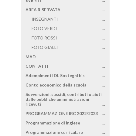
EVENTI
...
AREA RISERVATA
...
INSEGNANTI
...
FOTO VERDI
...
FOTO ROSSI
...
FOTO GIALLI
...
MAD
...
CONTATTI
...
Adempimenti DL Sostegni bis
...
Conto economico della scuola
...
Sovvenzioni, sussidi, contributi o aiuti
dalle pubbliche amministrazioni
ricevuti
...
PROGRAMMAZIONE IRC 2022/2023
...
Programmazione di Inglese
...
Programmazione curriculare
...